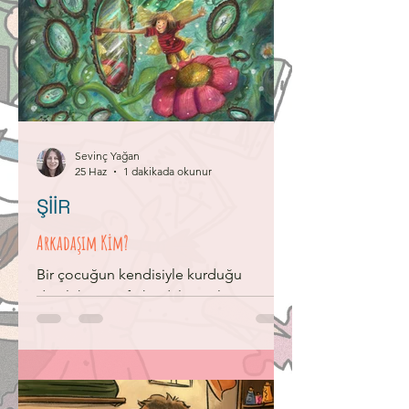
Sevinç Yağan
25 Haz
1 dakikada okunur
ŞİİR
Arkadaşım Kim?
Bir çocuğun kendisiyle kurduğu
dostluk ve öz farkındalığı anlatıyor.