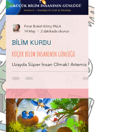
olan Tam bağımsızlık meşalesi yakıldı.
19 Mayıs 1919’da Kurtuluşun ilk adımı
atıldı.
Pınar Buket Kılınç PALA
14 May
2 dakikada okunur
BİLİM KURDU
KÜÇÜK BİLİM İNSANININ GÜNLÜĞÜ
Uzayda Süper İnsan Olmak! Artemis II
astronotları Ay'a gitti ve vücutları
inanılmaz bir şey yaptı! Karakterler: Ege
(8) — heyecanlı ve meraklı | Ela (8) —
düşünceli ve dikkatli TARİHİN EN UZAK
YOLCULUĞU Ege kapıdan koşarak
girdi, gözleri parlıyordu. Ege: "Ela!
Artemis II astronotları Ay'a gitti — hem
de Ay'ın arkasına kadar! Tam 406.771
kilometre!" Ela: "Bu şimdiye kadar bir