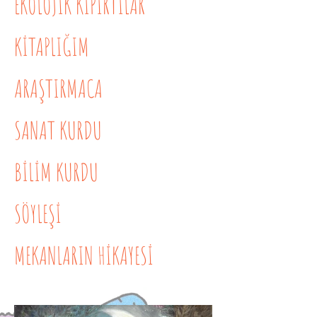
EKOLOJİK KIPIRTILAR
KİTAPLIĞIM
ARAŞTIRMACA
SANAT KURDU
BİLİM KURDU
SÖYLEŞİ
MEKANLARIN HİKAYESİ