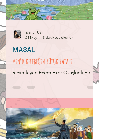
gülümsemelerini görebildiği için şanslı
olduğunu düşünüyordu. Dışarıya
baktığı zamanlardaysa hızla geçen
araçları, koşuşturan insanları, gri binaları
izlerdi.
Elanur US
21 May
3 dakikada okunur
MASAL
MİNİK KELEBEĞİN BÜYÜK HAYALİ
Resimleyen Ecem Eker Özaşkınlı Bir
varmış bir yokmuş. Kuşlar kanat çırpıp
uzaklara giderken kelebekler de
çiçeklerin etrafında uçuşurmuş. Eski mi
eski zamanlarda, uzak mı uzak
ormanların birinde, tanıdığı bütün
kanatlılar gibi uçmak, uçup da dünyayı
dolaşmak isteyen minik bir kelebek
varmış. Bu minik yavrucak, çok sevdiği