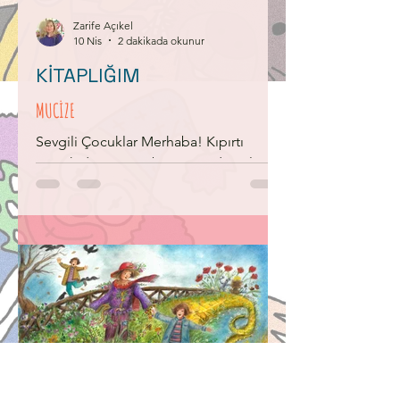
miydi? Ülkesi tehlikede miydi? Bunun
için Zee kims
Zarife Açıkel
10 Nis
2 dakikada okunur
KİTAPLIĞIM
MUCİZE
Sevgili Çocuklar Merhaba! Kıpırtı
Çocuk dergimizin bu sayısında sizlere
tanıtmak istediğim kitabın adı
“Mucize”. Ben bu sözcüğü çok
seviyorum. Onu duymak bile
yüreğimde bir kıpırtı yaratıyor. Umudun
daima var olduğunu anımsatıp
karanlıkta bir ateşböceği gibi
parladığını hissediyorum. Mucize,
kitabın sayfaları arasında sık sık kendini
gösteriyor. Sizce mucize nedir? Onunla
mutlaka karşılaşmışsınızdır bazen de
fark etmeden yanından geçip gitmiş de