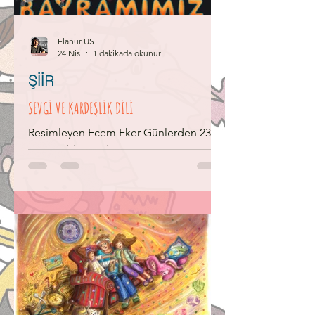
söylenir. Bu nedenle günümüze ulaşan
eser sayısı azdır; ancak h
Elanur US
24 Nis
1 dakikada okunur
ŞİİR
SEVGİ VE KARDEŞLİK DİLİ
Resimleyen Ecem Eker Günlerden 23
Nisan olduğunda, Çağıracağım tüm
çocukları, oyunlar oynamaya. Okullar o
gün kapanacak, Dört bir yanda
kutlamalar başlayacak. En coşkulu
bayramımız bu olacak. Çocuklar gelsin,
dünyanın her yerinden. Kimi
İspanya’dan Hindistan’dan, kimi
Yemen’den. Üzülmesin uzakta kalanlar,
ellerini bize uzatsınlar. Kardeşlik, aynı
anne babadan doğmak mı sence? Aynı