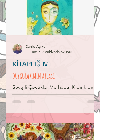
Zarife Açıkel
15 Haz
2 dakikada okunur
KİTAPLIĞIM
DUYGULARIMIN ATLASI
Sevgili Çocuklar Merhaba! Kıpır kıpır
dergimiz Kıpırtı Çocuk’un bu sayısında
sizlere çok farklı bir kitaptan söz etmek
istiyorum. İçinde az sözcük taşıyan
Duygularımın Atlası’nın metin ve
desenleri Bimba Landmann tarafından
oluşturulmuş. Eser, adından da
anlaşılacağı gibi bir çeşit atlas ama