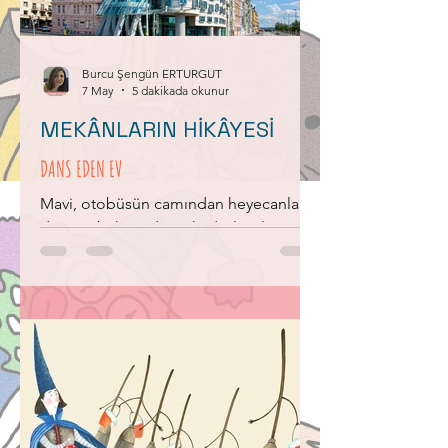
yanılıyordum Çünkü doğa ana vardı
Açtı kollarını ona Sundu ne varsa
ormanda Anne kuş çok sevinçliydi
Teşekkürler doğa ana… *Bu etkinliği N
Burcu Şengün ERTURGUT
7 May
5 dakikada okunur
MEKÂNLARIN HİKÂYESİ
DANS EDEN EV
Mavi, otobüsün camından heyecanla
dışarıya bakıyordu. Arkadaşlarıyla en
sonunda günlerdir hayalini kurdukları
kente gelmişlerdi. Halk dansları ekibi
olarak girdikleri yarışmada birinci
olmuşlardı. Böylece okullarını Prag’da
temsil etmeye hak kazanmışlardı.
Yarışmaya bir gün vardı. Onun
öncesinde öğretmenleri Dilek Hanım,
çocuklara moral olması için bir kent
turu düzenlemişti. O sabah erkenden