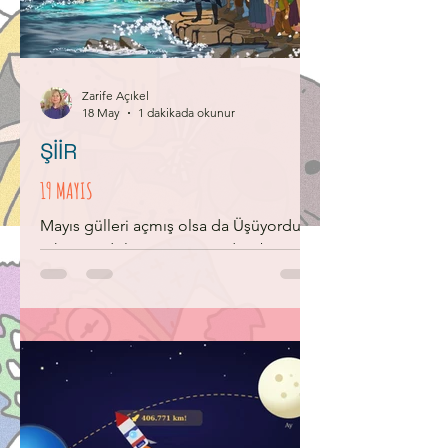
ailesiyle birlikte mutlu yuvalarında
yaşarmış. Hep birlikte güler eğlenir,
masallar anlatarak gecelerini
değerlendirirlermiş. Minik kelebek
annesini, ba
Zarife Açıkel
18 May
1 dakikada okunur
ŞİİR
19 MAYIS
Mayıs gülleri açmış olsa da Üşüyordu
ruhu Anadolu’nun. Vatana dört bir
yandan Üşüşmüştü kahrolası düşman.
Mavi gözlü kumandan verdi kararını
Anadolu halkı, kovacaktı düşmanı
Karanlığın içinden, adı kara bir
denizden Işık olup doğdu Bandırma
Gemisinden! Bağımsızlık kıvılcımları.
Parladı Samsun’dan 19 Mayıs’ta Başladı
ısınmaya Anadolu. Asla sönmeyecek