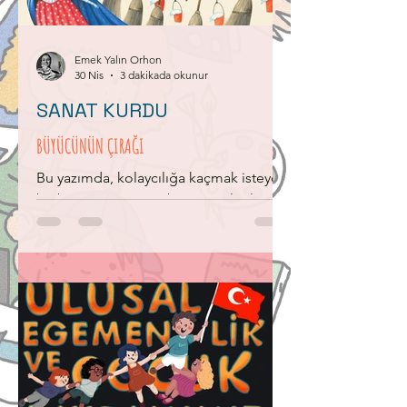
ekip otobüste yerlerini almıştı. Dilek
Hanım, çocukların susması için şofö
Emek Yalın Orhon
30 Nis
3 dakikada okunur
SANAT KURDU
BÜYÜCÜNÜN ÇIRAĞI
Bu yazımda, kolaycılığa kaçmak isteyen
bir büyücü çırağının başına gelenlerin
müzikle nasıl betimlendiğini anlatmak
isterim. Ama önce bu müziğin
bestecisini kısaca tanıyalım. Paul Dukas,
Fransız besteci, müzik eleştirmeni ve
öğretmendir. 19. yüzyılın sonu ile 20.
yüzyılın başında yaşamış olan Dukas,
özellikle titiz ve mükemmeliyetçi
kişiliğiyle tanınır. Bestelediği eserlerin
çoğunu yayımlamadan önce yok ettiği