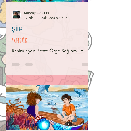
“Benden izin aldın mı?” diyorum. Daha
yüksek sesle ağlı
Sunday ÖZGEN
17 Nis
2 dakikada okunur
ŞİİR
SAFTİRİK
Resimleyen Beste Örge Sağlam “A
benim saftiriğim Herkese yardım
edemezsin. Sen fazla iyisin, Bu gidişle,
Kendine zarar verirsin” Diyerek sevgili
büyükler, İyiliği yüreğimize
hapsetmesinler. Yoksa yaramaz çocuk
oluruz, İçimizdeki tüm kuşları uçururuz.
*Bu etkinliği Tuğçe Sarsılmaz Köksel
hazırladı. KONU : Yetişkinlerin, koruma
düşüncesiyle çocukların içinde bulunan
iyiliği bastırmalarını anlatıyor. TEMA:
İyilik yapmayı bastırma. ANAHTAR