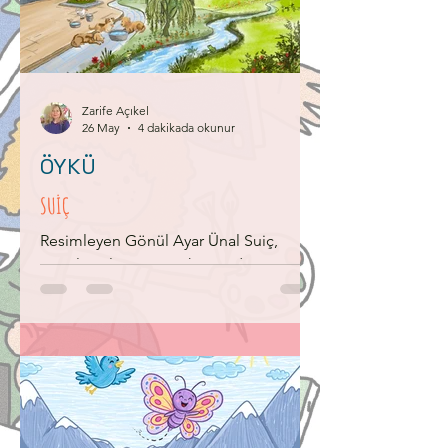
Yani aslında ilk 'makine' dev bir
kutuydu! ​Her şey, içine girilebilen dev
bir kutuyla başladı! Eski dönemlerde
insanlar, karanlık bir kutunun duvarına
açılan küçü
Zarife Açıkel
26 May
4 dakikada okunur
ÖYKÜ
SUİÇ
Resimleyen Gönül Ayar Ünal Suiç,
“Devler Alışveriş Merkezi”nde yaşayan
bir su sebiliydi. Üçüncü kattaydı. Oyun
parkının köşesinde, pencere önünde
duruyordu. Park denilse de öyle, kedi,
kelebek, çiçek, ağaç olan bir yer
değildi. Ama yine de minikler mutlu
olurdu orada. Suiç, bulunduğu
noktadan, oyuncaklardaki çocukların