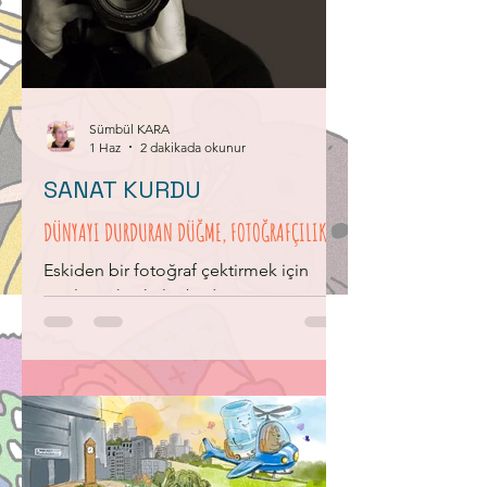
Sümbül KARA
1 Haz
2 dakikada okunur
SANAT KURDU
DÜNYAYI DURDURAN DÜĞME, FOTOĞRAFÇILIK
Eskiden bir fotoğraf çektirmek için
saatlerce heykel gibi donup
beklemeniz gerektiğini biliyor
muydunuz? Hadi gelin, ışığı
hapsetmeyi başaran o çılgın mucitlerin
dünyasına yolculuk yapalım! Eskiden
ressamlar, bir kutunun içindeki küçük
bir delikten geçen ışığın duvara ters
yansımasını kullanarak resim yaparlardı.