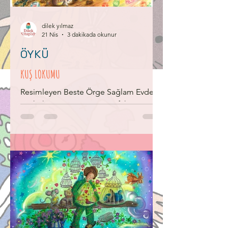
dili bile konuşmak değil belki de.
Arkadaşlık ve kardeşlik; Bakınca
karşındakinin gözlerinin taa
dilek yılmaz
21 Nis
3 dakikada okunur
ÖYKÜ
KUŞ LOKUMU
Resimleyen Beste Örge Sağlam Evde
süt kokusu var. Annem mutfakta
kahvaltı hazırlıyor. Bu sabah yataktan
çıkmak istemiyorum. Yeliz tepemde
dikiliyor. “Abla uyan!” Perdeleri de
açmış. Güneş gözüme gözüme vuruyor.
Kardeşim sanki her şeyi inadına yapıyor.
Yatağın yanındaki kese kâğıdını
görüyorum. Gece nasıl bulmuşsa
bulmuş, kuş lokumlarımın hepsini
yemiş. Baktığım yeri görünce, ben daha
bir şey demeden ağlamaya başlıyor.