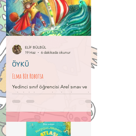
Yumak, öylece bekler dururdu. Sürekli
kapıya bakmaktan gözleri yorulurdu. Bu
Keten Yumak, sıradan bir ip değildi.
Osmanlı donanmasının kocaman
yelkenlerini, Dokumuştu bir zamanlar,
şanlı dedeleri. Saray sultanlarına en
değerl
ELİF BÜLBÜL
19 Haz
6 dakikada okunur
ÖYKÜ
Elma Bir Robotsa
Yedinci sınıf öğrencisi Arel sınav ve
ödevlerle boğuşurken kendine yardım
ve rehberlik edecek bir yapay zeka
ürünüyle karşılaşır.