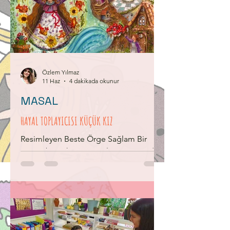
coğrafya dersi için değil. Bence,
yediden yetmişe tüm okurların
faydalanabileceği çok özel bir başucu
kitabı. Kitabın künye sayfasında şöyle
bir söz yazıyor: “Şeylerin görünümü du
Özlem Yılmaz
11 Haz
4 dakikada okunur
MASAL
HAYAL TOPLAYICISI KÜÇÜK KIZ
Resimleyen Beste Örge Sağlam Bir
varmış bir yokmuş. Evvel zaman içinde,
kalbur saman içinde masal dinleyen
pek çokmuş. İşte o eski eski zamanların
birinde yedi tepe üzerine kurulu bir
şehir varmış. Bu şehrin tam kalbinden
bir nehir akarmış. Allı pullu balıkların
oynaştığı bu nehrin kenarında ise mis