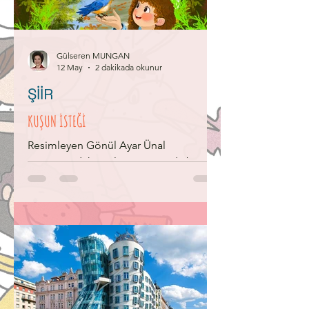
insanın uzayda ulaştığı en uzak
mesafeymiş! Peki orada ne hissettiler?"
İkizler hemen araştırmaya baş
Gülseren MUNGAN
12 May
2 dakikada okunur
ŞİİR
KUŞUN İSTEĞİ
Resimleyen Gönül Ayar Ünal
Masmaviydi kanatları Gagasında bir
solucan Uçtu, baktım arkasından
Yuvada bekler iki can Küçük kuşun
yavruları Açmışlar gagalarını Biri daha
acar çıktı Kaptı minik solucanı Anne kuş
yeniden uçtu Döndü durdu başucumda
İstekle kondu elime Solucan yoktu ki
bende! Anne kuşa acıyordum
Üzüldüm, yardımsız kaldı Ama ben