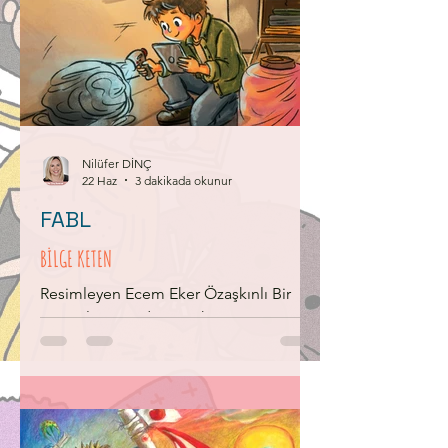
Nilüfer DİNÇ
22 Haz
3 dakikada okunur
FABL
BİLGE KETEN
Resimleyen Ecem Eker Özaşkınlı Bir
zamanlar, Karadeniz’in hırçın
dalgalarının dövdüğü Ereğli’nin dar
sokaklarından birinde, tozlu bir atölye
vardı. Bu atölyenin en karanlık
köşesinde ağırbaşlı, Gümüş rengiyle
parlayan ama yaşlı mı yaşlı, Bir Keten