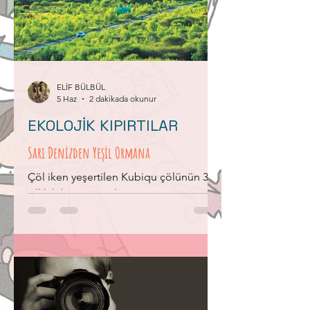
bilgilendirmektir. Gün içinde yaşanan
ve tüm insanları ilgilendiren birçok
olayla ilgili ayrıntıları videoyla,
fotoğrafla ve metinle anlatırım.
Gazetecilik mesleği, tutkuyla yapılan bir
mesl
ELİF BÜLBÜL
5 Haz
2 dakikada okunur
EKOLOJİK KIPIRTILAR
Sarı Denizden Yeşil Ormana
Çöl iken yeşertilen Kubiqu çölünün 30
yıllık hikayesini anlatır.