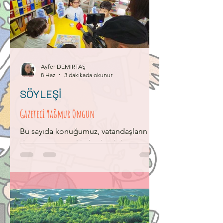
kokulu çiçekler açarmış. Güneş en tatlı
gülümsemesini bu diyara yollarmış.
Öyle ki bu şehrin güzelliği dilden dile
dört bir yana yayılmış. Dünyanın her
köşesinden insanlar, bu ş
Ayfer DEMİRTAŞ
8 Haz
3 dakikada okunur
SÖYLEŞİ
Gazeteci Yağmur Ongun
Bu sayıda konuğumuz, vatandaşların
doğru ve güncel haberleri bilmesi için
gazetecilik yapan Yağmur Ongun.
Kendisi hem mesleğini anlattı hem de
bu alanda çalışmak isteyenler için
sorularımızı yanıtladı. Mesleğinizi nasıl
tanımlarsınız? Gazetecilik, bir olay ya da
durum hakkında insanları