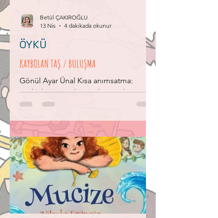
KELİMELER:
Betül ÇAKIROĞLU
13 Nis
4 dakikada okunur
ÖYKÜ
KAYBOLAN TAŞ / BULUŞMA
Gönül Ayar Ünal Kısa anımsatma:
Kaybolan Taş öyküsünde Zee ile
tanışmıştık çocuklar. Kendisi
denizlerdeki tek ülke olan Meer’de
yaşıyor. Ayrıca iki parçalı bir kuyruğu var.
Meer’e giriş taşını kaybettiği için
ülkesinin kapısını açamayan Zee, bütün
denizlerde taşını aramıştı. Sonunda
Atlas adında bir çocuk ona taşını geri
vermişti. Sonra ülkesi Meer’e
dönmüştü. Ama içi içini yemişti. Acaba
Atlas onu gördüğünü kimseye söylemiş