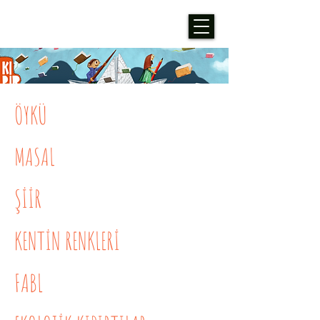
ÖYKÜ
MASAL
ŞİİR
KENTİN RENKLERİ
FABL