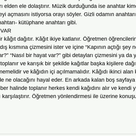
ı elden ele dolaştırır. Müzik durduğunda ise anahtar kim
reyi açmasını istiyorsa orayı söyler. Gizli odamın anahta
ahtarı- kütüphane anahtarı gibi.
 VAR
kâğıt dağıtır. Kâğıt ikiye katlanır. Öğretmen öğrencilerini
dış kısmına çizmesini ister ve içine “Kapının açtığı şey 
ar?” “Nasıl bir hayat var?” gibi detayları çizmesini ya da 
oplanır ve karışık bir şekilde kağıtlar başka kişilere dağıt
emelidir ve kâğıdın içi açılmamalıdır. Kâğıdı ikinci alan ki
de ne olacağını hayal eder. En arkada kalan boş sayfaya 
er halinde toplanır herkes kendi kağıdını alır ve kendi ya
 karşılaştırır. Öğretmen yönlendirmesi ile üzerine konuşu