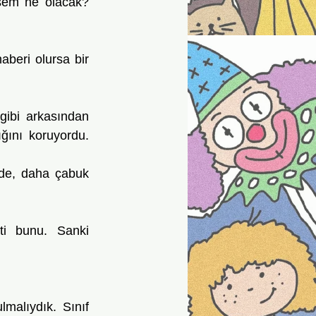
lsem ne olacak? 
ını koruyordu. 	