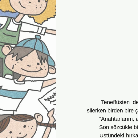
	Teneffüsten dersliğe koşturarak girmiştik. Simge saçlarını kaldırıp ensesindeki teri 
silerken birden bire çı
	“Anahtarlarım, 
	Son sözcükle bi
	Üstündeki hırkayı aceleyle çıkardı, kolları ters olarak sıranın üzerine bıraktı. Tişörtünün 