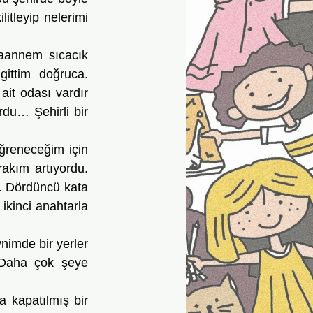
tleyip nelerimi 
ittim doğruca. 
it odası vardır 
u… Şehirli bir 
akım artıyordu. 
. Dördüncü kata 
kinci anahtarla 
 Daha çok şeye 