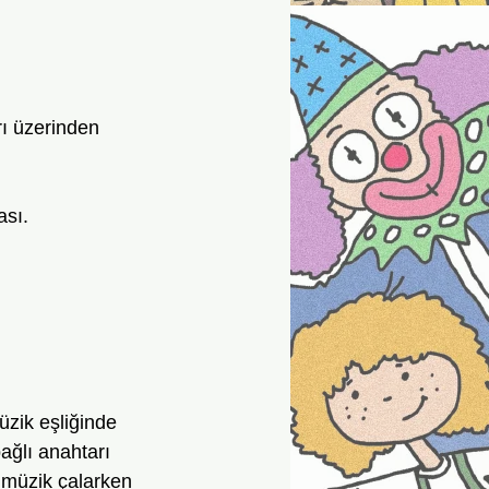
ı üzerinden 
ası.
üzik eşliğinde 
ağlı anahtarı 
s müzik çalarken 