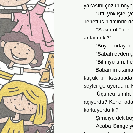
yakasını çözüp boynu
	“Uff, yok işte, 
Teneffüs bitiminde de
	“Sakin ol,” dedim. “Nereye koymuştun, çantana bile bakmadın daha. Kaybettiğini nasıl 
anladın ki?”
	“Boynumdaydı. S
	“Sabah evden ç
	“Bilmiyorum, 
	Babamın ataması bu şehre çıkınca evimizi taşımıştık. Okulum da değişmişti. Daha önce 
küçük bir kasabada
şeyler görüyordum. K
	Üçüncü sınıfa gidiyorduk. Anahtarla hiç işim olmazdı. Simge’nin anahtarları nereleri 
açıyordu? Kendi odas
korkuyordu ki?
	Şimdiye dek bö
	Acaba Simge’ye sorsam mı? Boynunda neden anahtar taşıyorsun, desem mi? Olmaz, 