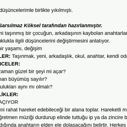
 düşüncelerimle birlikte yıkılmıştı.
Sarsılmaz Köksel tarafından hazırlanmıştır.
ni taşınmış bir çocuğun, arkadaşının kaybolan anahtarlar
lukla ilgili düşüncelerini değiştirmesini anlatıyor.
ir yaşamı, değişim
LER:
 Taşınmak, yeni, arkadaşlık, okul, anahtar, kendi od
NCELER:
zaman güzel bir şeyi mi açar?
man büyümüş sayılır?
lukları aynı mı olmalı?
LİKLER: 
AÇIYOR
i rahat hareket edebileceği bir alana toplar. Hareketli m
retmen müziği durdurup elinde tuttuğu ip ya da zincire b
dığında anahtarın elden ele dolaşacağını belirtir. Herke