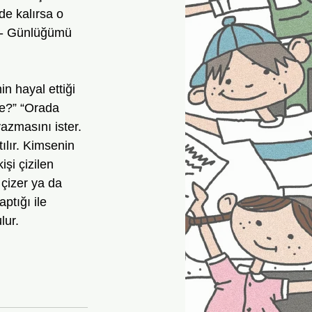
de kalırsa o 
rı- Günlüğümü 
n hayal ettiği 
ne?” “Orada 
yazmasını ister. 
ılır. Kimsenin 
şi çizilen 
çizer ya da 
ptığı ile 
lur.