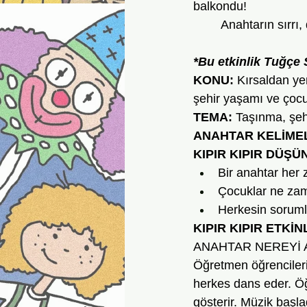
balkondu! 
	Anahtarın sırrı,
*Bu etkinlik Tuğçe 
KONU:
 Kırsaldan ye
şehir yaşamı ve çocuk
TEMA:
 Taşınma, şeh
ANAHTAR KELİME
KIPIR KIPIR DÜŞÜ
Bir anahtar her 
Çocuklar ne za
Herkesin sorumlu
KIPIR KIPIR ETKİN
ANAHTAR NEREYİ 
Öğretmen öğrencilerin
herkes dans eder. Öğ
gösterir. Müzik başla