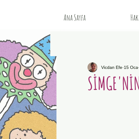
Ana Sayfa
Hak
Vicdan Efe
15 Oca
SİMGE'NİN