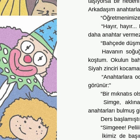
taşıyorsa bir neden
Arkadaşım anahtarları
	“Öğretmenimize
	“Hayır, hayır... Kimse bilmesin. Arayalım, her yere bakalım. Babamın haberi olursa bir 
daha anahtar vermez
	“Bahçede düşmü
	Havanın soğuğuna karşın tişörtüyle fırladı Simge. Hırkayı kaptığım gibi arkasından 
koştum. Okulun bahç
Siyah zinciri kocama
	“Anahtarlara odaklanalım, zincire değil,” dedim. “Onlar gümüş renginde, daha çabuk 
görünür:”
	“Bir mıknatıs ol
	Simge, aklına mıknatıs düşüncesi gelir gelmez umutla söylemişti bunu. Sanki 
anahtarları bulmuş gi
	Ders başlamışt
	“Simgeee! Peliii
	İkimiz de başımızı kaldırıp bakmıyorduk. Bir an önce anahtarları bulmalıydık. Sınıf 