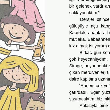
bir gelenek vardı an
saklayacaktım? 
	Dersler bitince eve döndüm. Okullar açılınca kasabadan gelen babaannem sıcacık 
gülüşüyle açtı kapı
Kapıdaki anahtara ba
mutlaka. Babaannem
kız olmak istiyorum
	Birkaç gün sonra okul çıkışı birlikte onlara gittik. Anahtarların sırrını öğreneceğim için 
çok heyecanlıydım. K
Simge, boynundaki zi
çıkan merdivenleri t
daire kapısına uzanı
	“Annem çok yoğun çalışıyor, eve geç geliyor,” dedi bana bakmadan. Beynimde bir yerler 
çatırdadı. Eğer yü
şaşıracaktım, bizimk
	Ablasıyla birlikte kullandıklarını söylediği oda, yer kazanmak için camla kapatılmış bir 