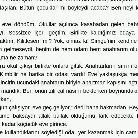
laşılan. Bütün çocuklar mı böyleydi acaba? Ben neyi kili
yı. Sessizce içeri geçtim. Birlikte kaldığımız odaya g
ktım. Kilitlesem mi? Yok, olmaz ki! Simge’nin kendine a
 gelmeseydi, benim de hem odam hem anahtarım olurd
 ama ne zaman?
imbilir ne harika bir odası vardı! Eve yaklaştıkça mer
ncirin ucundaki anahtarın biriyle apartman kapısını açtı
ırmandık. Ben onun zili çalmasını beklerken boynundaki i
rken, 
züme baksaydı allak bullak olduğumu fark edecekti.
i kadar küçücük eve girince. 