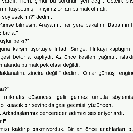
i vardır. Hem, şimdi bu sorunun yeri değil. Üstelik bi
nı kaybetmiş, ilk işimiz onları bulmak olmalı.
 söylesek mi?” dedim.
 bana.”
ştür belki?”
esi betonla kaplıydı. Az önce kesilen yağmur, ıslaklığ
n alanda bulmak pek olası değildi. 
sa?”
bi kısacık bir sevinç dalgası geçmişti yüzünden. 
ı. Arkadaşlarımız pencereden adımızı sesleniyorlardı.
n!”