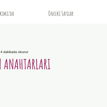
kımızda
Önceki Sayılar
4 dakikada okunur
 ANAHTARLARI