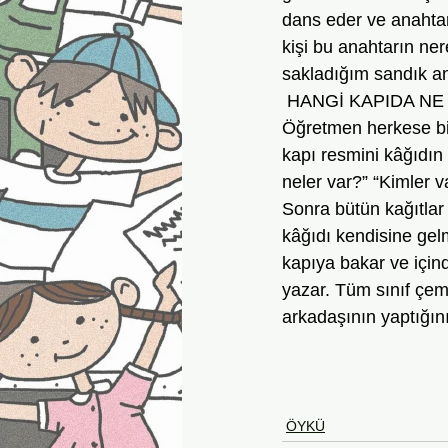
dans eder ve anahtar
kişi bu anahtarın ne
sakladığım sandık an
 HANGİ KAPIDA NE
Öğretmen herkese bir 
kapı resmini kâğıdın 
neler var?” “Kimler v
Sonra bütün kağıtlar t
kâğıdı kendisine gelm
kapıya bakar ve için
yazar. Tüm sınıf çemb
arkadaşının yaptığını
ÖYKÜ