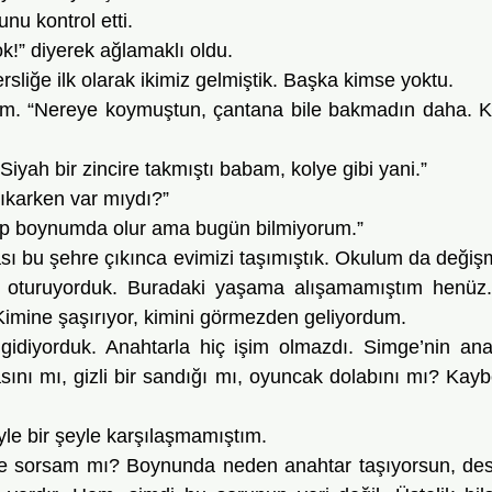
nu kontrol etti.
yok!” diyerek ağlamaklı oldu.
rsliğe ilk olarak ikimiz gelmiştik. Başka kimse yoktu.
iyah bir zincire takmıştı babam, kolye gibi yani.” 
ıkarken var mıydı?”
hep boynumda olur ama bugün bilmiyorum.”
 oturuyorduk. Buradaki yaşama alışamamıştım henüz. 
imine şaşırıyor, kimini görmezden geliyordum.
ını mı, gizli bir sandığı mı, oyuncak dolabını mı? Kaybet
yle bir şeyle karşılaşmamıştım.