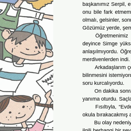
başkanımız Serpil, 
onu bile fark etmemi
olmalı, gelsinler, so
Gözümüz yerde, şemsi
	Öğretmenimiz kapıda karşıladı. Kollarını açarak, “N’oldu çocuklar, ne arıyorsunuz?” 
deyince Simge yüksek
anlaşılmıyordu. Öğre
merdivenlerden indi.
	Arkadaşlarım çevreme toplanıp ne aradığımızı sorsalar da bir şey söylemedim. Simge 
bilinmesini istemiy
soru kurcalıyordu.
	On dakika sonra öğretmenimizle birlikte kapıdan giren Simge’nin yüzü gülüyordu. Gelip 
yanıma oturdu. Saçla
	Fısıltıyla, “Evde unutmuşum, öğretmenim annemi aradı,” dedi. “Annem işe giderken 
okula bırakacakmış a
	Bu olay nedeniyle Simge’yle aramızda daha sıkı bir bağ oluşmuştu. Yine de anahtarlarla 
ilgili herhangi bir 