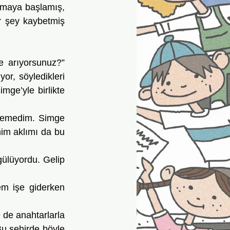
ğmaya başlamış, 
r şey kaybetmiş 
r, söyledikleri 
ge’yle birlikte 
m aklımı da bu 
u şehirde böyle 