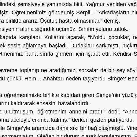
elindeki şemsiyeyle yanımızda bitti. Yağmur yeniden ya
şiz. Öğretmenimiz göndermiş Serpil’i. “Arkadaşların bi
nra birlikte ararız. Üşütüp hasta olmasınlar,” demiş.
yenin altına sığındık üçümüz. Sınıfın yolunu tuttuk.
 sesle ağlamaya başladı. Dudakları sarkmıştı, hıçkırıyo
tmenimiz bana sınıfa girmem için işaret etti. Kendisi Sim
 
ordu çünkü. Hem… Anahtarı neden taşıyordu Simge? Beni
rını kaldırarak ensesini havalandırdı.
ma aceleyle çıkınca kalmış,” derken gözleri parlıyordu. 
şey sormamıştım. Olağan bir durum olarak karşılamıştım. B