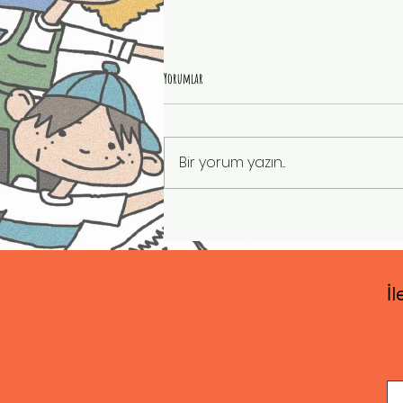
Yorumlar
Bir yorum yazın...
KÜÇÜK BİLİM İNSANININ GÜNLÜĞÜ
İl