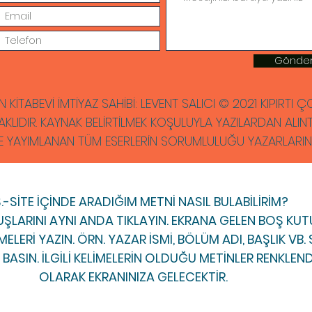
Gönde
N KİTABEVİ İMTİYAZ SAHİBİ: LEVENT SALICI © 2021 KIPIRTI
AKLIDIR. KAYNAK BELİRTİLMEK KOŞULUYLA YAZILARDAN ALINTI 
E YAYIMLANAN TÜM ESERLERİN SORUMLULUĞU YAZARLARINA 
S.-SİTE İÇİNDE ARADIĞIM METNİ NASIL BULABİLİRİM?
ŞLARINI AYNI ANDA TIKLAYIN. EKRANA GELEN BOŞ K
ELERİ YAZIN. ÖRN. YAZAR İSMİ, BÖLÜM ADI, BAŞLIK VB
BASIN. İLGİLİ KELİMELERİN OLDUĞU METİNLER RENKLEND
OLARAK EKRANINIZA GELECEKTİR.