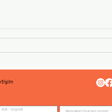
BEYİN VE HAFIZA
BEYNİMİ
etişim