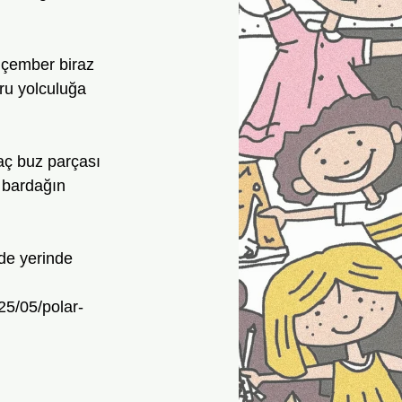
ru yolculuğa 
kaç buz parçası
 bardağın 
de yerinde 
25/05/polar-