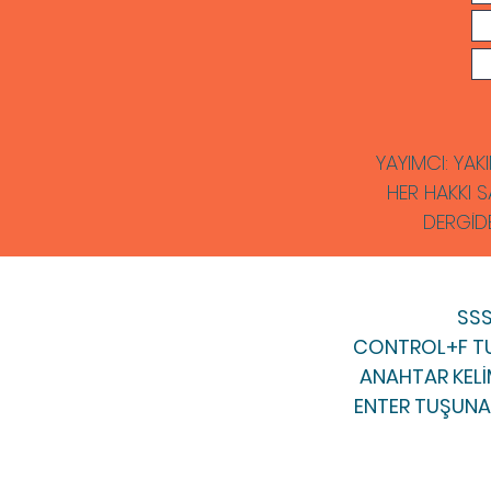
YAYIMCI: YAKI
HER HAKKI S
DERGİD
​SS
CONTROL+F TU
ANAHTAR KELİM
ENTER TUŞUNA 