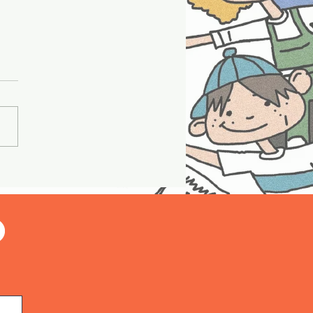
Z SUYLA ŞARJ OLUYOR MU?