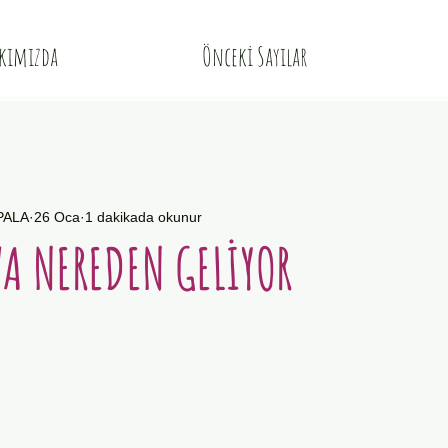
kımızda
Önceki Sayılar
 PALA
26 Oca
1 dakikada okunur
A NEREDEN GELİYOR