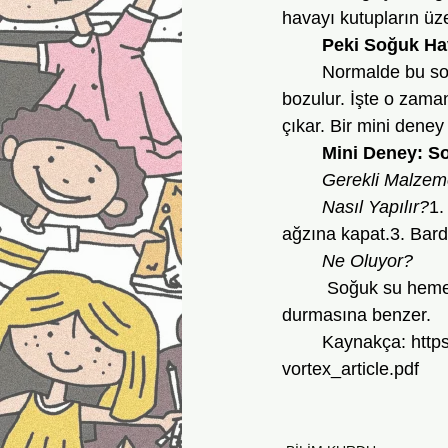
havayı kutupların üze
	Peki Soğuk Ha
	Normalde bu soğuk hava kutuplarda kalır. Ama bazen rüzgârlar zayıflar, çember biraz 
bozulur. İşte o zama
çıkar. Bir mini dene
	Mini Deney: 
	Gerekli Malzem
	Nasıl Yapılır?
1.
ağzına kapat.3. Barda
	Ne Oluyor?
         Soğuk su he
durmasına benzer. 
	Kaynakça: 
http
vortex_article.pdf