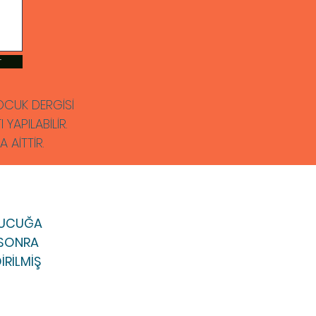
r
 ÇOCUK DERGİSİ
YAPILABİLİR.
AİTTİR.
UTUCUĞA
. SONRA
İRİLMİŞ