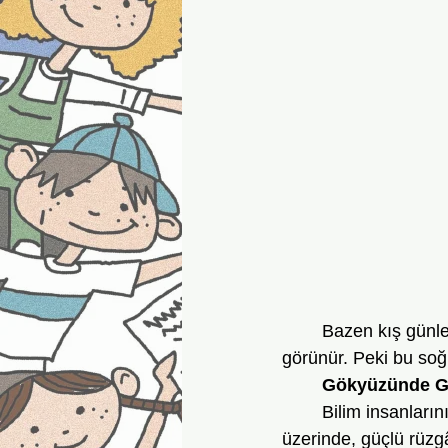
	Bazen kış günleri öyle soğuk olur ki dışarı çıkınca burnumuz üşür, nefesimiz bulut gibi 
görünür. Peki bu soğ
	Gökyüzünde 
	Bilim insanlarının yaptıkları araştırmalara göre, Dünya’nın kuzey ve güney kutuplarının 
üzerinde, güçlü rüzg