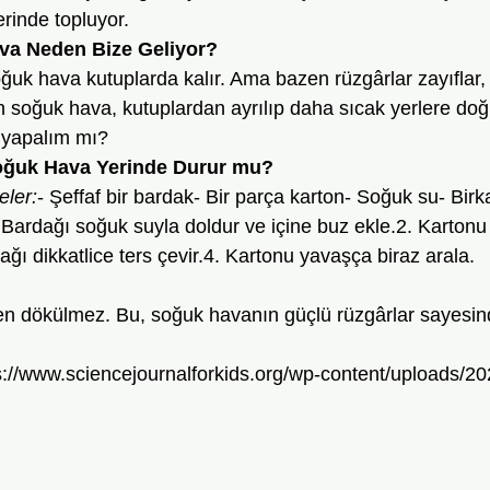
rinde topluyor. 
va Neden Bize Geliyor? 
n soğuk hava, kutuplardan ayrılıp daha sıcak yerlere doğ
y yapalım mı?
Soğuk Hava Yerinde Durur mu?
eler:
- Şeffaf bir bardak- Bir parça karton- Soğuk su- Bir
 Bardağı soğuk suyla doldur ve içine buz ekle.2. Kartonu
ğı dikkatlice ters çevir.4. Kartonu yavaşça biraz arala.
men dökülmez. Bu, soğuk havanın güçlü rüzgârlar sayesin
s://www.sciencejournalforkids.org/wp-content/uploads/20