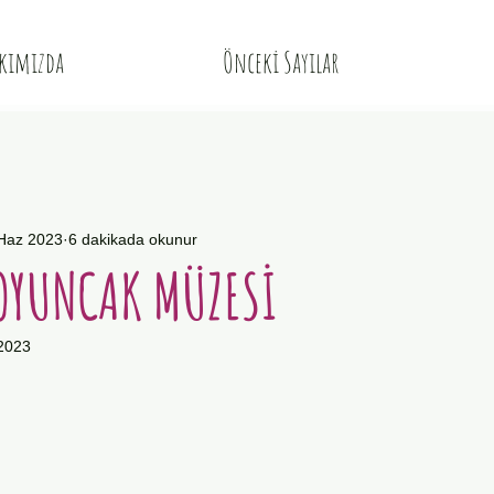
kımızda
Önceki Sayılar
Haz 2023
6 dakikada okunur
OYUNCAK MÜZESİ
2023