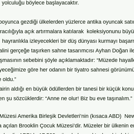
yolculuğu böylece başlayacaktır.
 boyunca gezdiği ülkelerden yüzlerce antika oyuncak satı
 aracılığıyla açık artırmalara katılarak  koleksiyonunu büy
  hayranlıkla izleyecekleri bir düş dünyası kurmayı başarm
ini gerçeğe taşırken sahne tasarımcısı Ayhan Doğan ile 
şmasının sebebini şöyle açıklamaktadır: “Müzede hayall
yeceğimize göre her odanın bir tiyatro sahnesi görünüm
e oldu.”
airin aldığı en büyük ödüllerden bir tanesi bir küçük kon
n şu sözcüklerdir: “Anne ne olur! Biz bu eve taşınalım.”
Müzesi Amerika Birleşik Devletleri’nin (kısaca ABD)  New
a açılan Brooklin Çocuk Müzesi’dir. Müzeler bir ülkenin 