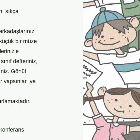
  sıkça 
arkadaşlarınız 
 küçük bir müze 
erinizle 
ınıf defteriniz, 
siniz. Gönül 
ar yapsınlar  ve 
rlamaktadır. 
 konferans 