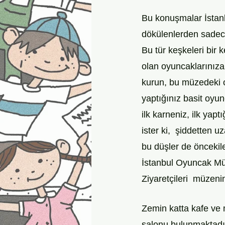
Bu konuşmalar İstanb
dökülenlerden sadece
Bu tür keşkeleri bir
olan oyuncaklarınıza
kurun, bu müzedeki oy
yaptığınız basit oyunc
ilk karneniz, ilk yapt
ister ki,  şiddetten u
bu düşler de öncekile
İstanbul Oyuncak Müz
Ziyaretçileri  müzeni
Zemin katta kafe ve 
salonu bulunmaktadır.