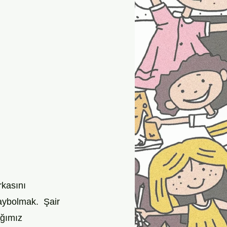
kasını 
aybolmak.  Şair 
ğımız 