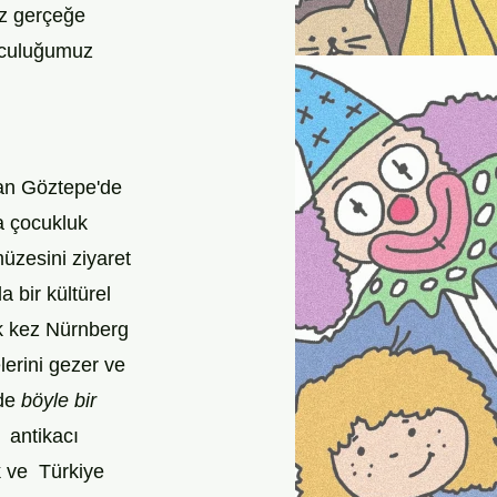
z gerçeğe 
lculuğumuz 
an Göztepe'de 
a çocukluk 
müzesini ziyaret 
 bir kültürel 
lk kez Nürnberg 
erini gezer ve 
de 
böyle bir 
 antikacı 
 ve  Türkiye 