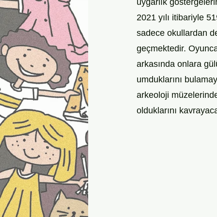
uygarlık göstergele
2021 yılı itibariyle 5
sadece okullardan de
geçmektedir. Oyuncak
arkasında onlara gü
umduklarını bulamaya
arkeoloji müzelerinde
olduklarını kavrayaca