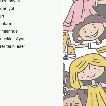
üze sayısı 
iden yol 
en 
anların 
imlerinde 
ecekler. Aynı 
er tarihi eser 