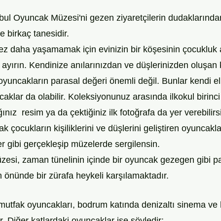
ul Oyuncak Müzesi'ni gezen ziyaretçilerin dudaklarından
 birkaç tanesidir. 
 kez daha yaşamamak için evinizin bir köşesinin çocukluk 
 ayırın. Kendinize anılarınızdan ve düşlerinizden oluşan
uncakların parasal değeri önemli değil. Bunlar kendi ell
aklar da olabilir. Koleksiyonunuz arasında ilkokul birinci s
ığınız  resim ya da çektiğiniz ilk fotoğrafa da yer verebilir
zak çocukların kişiliklerini ve düşlerini geliştiren oyuncakl
r gibi gerçekleşip müzelerde sergilensin.
esi, zaman tünelinin içinde bir oyuncak gezegen gibi pa
n önünde bir zürafa heykeli karşılamaktadır.
mutfak oyuncakları, bodrum katında denizaltı sinema ve
 Diğer katlardaki oyuncaklar ise şöyledir: