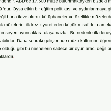
rindendir. ABD’de 17.500 müze bulunmaktayken bizdeki m
19 'dur. Oysa etkin bir eğitim politikası ve aydınlanmaya g
ğil buna ilave olarak kütüphaneler ve özellikle müzelerd
 müzelerini ilk kez ziyaret eden küçük misafirler camek
lümseyen oyuncaklara ulaşamazlar. Bu nedenle ilk deney
bilirler. Daha sonraki gelişlerinde müze kültürünü öğren
 olduğu gibi bu nesnelerin sadece bir oyun aracı değil bir
klardır
.