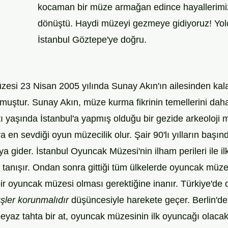
kocaman bir müze armağan edince hayallerimi
dönüştü. Haydi müzeyi gezmeye gidiyoruz! Yo
İstanbul Göztepe'ye doğru. 
esi 23 Nisan 2005 yılında Sunay Akın'ın ailesinden kal
muştur. Sunay Akın, müze kurma fikrinin temellerini dah
Altı yaşında İstanbul'a yapmış olduğu bir gezide arkeoloji 
 en sevdiği oyun müzecilik olur. Şair 90'lı yılların başında
'ya gider. İstanbul Oyuncak Müzesi'nin ilham perileri ile i
anışır. Ondan sonra gittiği tüm ülkelerde oyuncak müzel
ir oyuncak müzesi olması gerektiğine inanır. Türkiye'de 
şler korunmalıdır 
düşüncesiyle harekete geçer. Berlin'de 
eyaz tahta bir at, oyuncak müzesinin ilk oyuncağı olacak