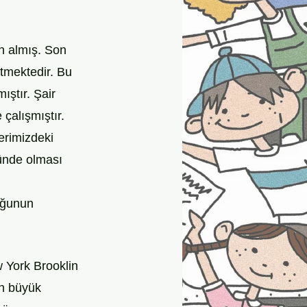
n almış. Son 
ütmektedir. Bu 
ıştır. Şair 
çalışmıştır. 
erimizdeki 
ünde olması 
uğunun 
 York Brooklin 
en büyük 