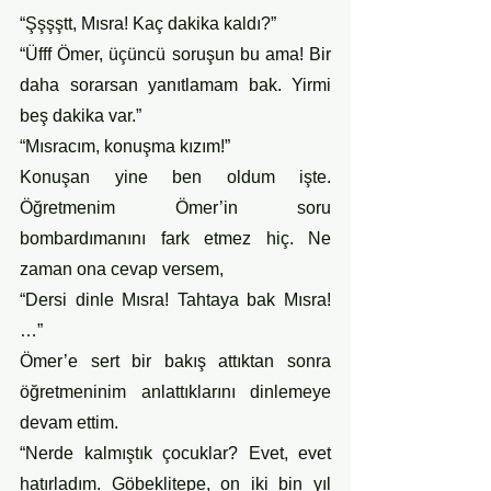
“Şşşştt, Mısra! Kaç dakika kaldı?”
“Üfff Ömer, üçüncü soruşun bu ama! Bir 
daha sorarsan yanıtlamam bak. Yirmi 
beş dakika var.” 
“Mısracım, konuşma kızım!”
Konuşan yine ben oldum işte. 
Öğretmenim Ömer’in soru 
bombardımanını fark etmez hiç. Ne 
zaman ona cevap versem,
“Dersi dinle Mısra! Tahtaya bak Mısra! 
…” 
Ömer’e sert bir bakış attıktan sonra 
öğretmeninim anlattıklarını dinlemeye 
devam ettim.
“Nerde kalmıştık çocuklar? Evet, evet 
hatırladım. Göbeklitepe, on iki bin yıl 