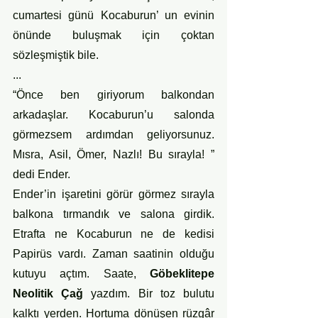
cumartesi günü Kocaburun’ un evinin 
önünde buluşmak için çoktan 
sözleşmiştik bile.
...
“Önce ben giriyorum balkondan 
arkadaşlar. Kocaburun’u salonda 
görmezsem ardımdan geliyorsunuz. 
Mısra, Asil, Ömer, Nazlı! Bu sırayla! ” 
dedi Ender.
Ender’in işaretini görür görmez sırayla 
balkona tırmandık ve salona girdik. 
Etrafta ne Kocaburun ne de kedisi 
Papirüs vardı. Zaman saatinin olduğu 
kutuyu açtım. Saate, 
Göbeklitepe 
Neolitik Çağ 
yazdım. Bir toz bulutu 
kalktı yerden. Hortuma dönüşen rüzgâr 