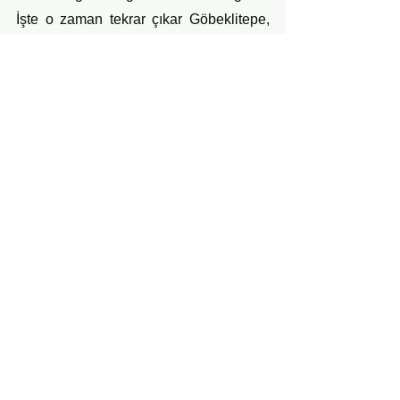
İşte o zaman tekrar çıkar Göbeklitepe, 
toprak altından yeryüzüne.” 
O anda elimdeki zaman saatinin alarmı 
çalmaya başladı. Toz bulutunun içinde 
döndük, döndük... Gözümüzü 
açtığımızda beş kafadar elimizde başak 
saplarıyla Kocaburun’un 
salonundaydık.
ÖYKÜ
Hepsini Gör
Son Yazılar