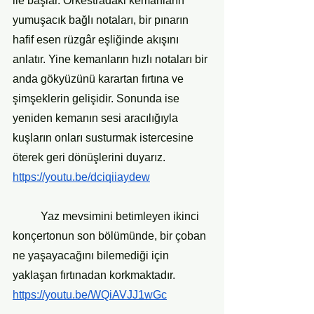
ile başlar. Orkestradaki kemanların 
yumuşacık bağlı notaları, bir pınarın 
hafif esen rüzgâr eşliğinde akışını 
anlatır. Yine kemanların hızlı notaları bir 
anda gökyüzünü karartan fırtına ve 
şimşeklerin gelişidir. Sonunda ise 
yeniden kemanın sesi aracılığıyla 
kuşların onları susturmak istercesine 
öterek geri dönüşlerini duyarız.  
https://youtu.be/dciqiiaydew
	Yaz mevsimini betimleyen ikinci 
konçertonun son bölümünde, bir çoban 
ne yaşayacağını bilemediği için 
yaklaşan fırtınadan korkmaktadır.
https://youtu.be/WQiAVJJ1wGc