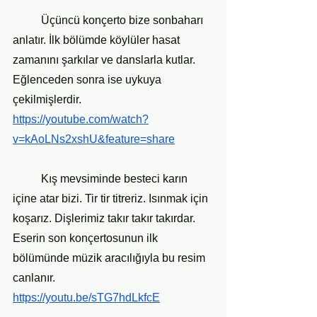
	Üçüncü konçerto bize sonbaharı 
anlatır. İlk bölümde köylüler hasat 
zamanını şarkılar ve danslarla kutlar. 
Eğlenceden sonra ise uykuya 
çekilmişlerdir.
https://youtube.com/watch?
v=kAoLNs2xshU&feature=share
    	Kış mevsiminde besteci karın 
içine atar bizi. Tir tir titreriz. Isınmak için 
koşarız. Dişlerimiz takır takır takırdar. 
Eserin son konçertosunun ilk 
bölümünde müzik aracılığıyla bu resim 
canlanır.
https://youtu.be/sTG7hdLkfcE