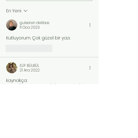
En Yeni
gulseren delibas
11 Oca 2023
Kutluyorum. Çok güzel bir yazı.
Beğen
Yanıtla
ELİF BÜLBÜL
21 Ara 2022
kaynakça:
https://teknofest.org/tr/corporate/pres
s/
Beğen
Yanıtla
İletişim