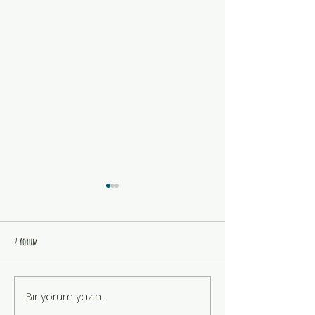
2 Yorum
Arkadaşım Kim?
BİLGE KETEN
Bir yorum yazın...