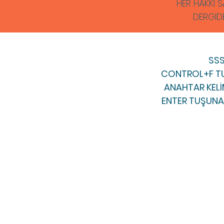
HER HAKKI S
DERGİD
​SS
CONTROL+F TU
ANAHTAR KELİM
ENTER TUŞUNA 