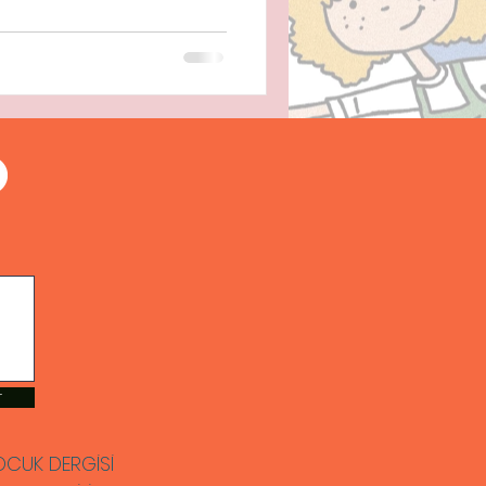
r
 ÇOCUK DERGİSİ