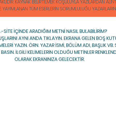
AKLIDIR. KAYNAK BELİRTİLMEK KOŞULUYLA YAZILARDAN ALINTI 
E YAYIMLANAN TÜM ESERLERİN SORUMLULUĞU YAZARLARINA 
S.-SİTE İÇİNDE ARADIĞIM METNİ NASIL BULABİLİRİM?
ŞLARINI AYNI ANDA TIKLAYIN. EKRANA GELEN BOŞ K
ELERİ YAZIN. ÖRN. YAZAR İSMİ, BÖLÜM ADI, BAŞLIK VB
BASIN. İLGİLİ KELİMELERİN OLDUĞU METİNLER RENKLEND
OLARAK EKRANINIZA GELECEKTİR.