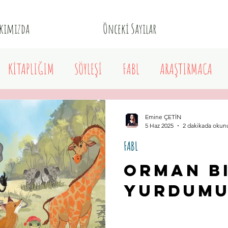
kımızda
Önceki Sayılar
KİTAPLIĞIM
SÖYLEŞİ
FABL
ARAŞTIRMACA
IPIRTILAR
KENTİN RENKLERİ
MEKÂNLARIN HİKÂYESİ
Emine ÇETİN
5 Haz 2025
2 dakikada okun
FABL
Orman b
yurdum