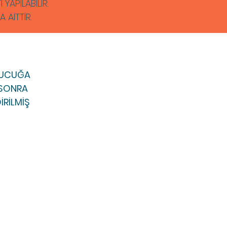
YAPILABİLİR.
AİTTİR.
UTUCUĞA
. SONRA
İRİLMİŞ