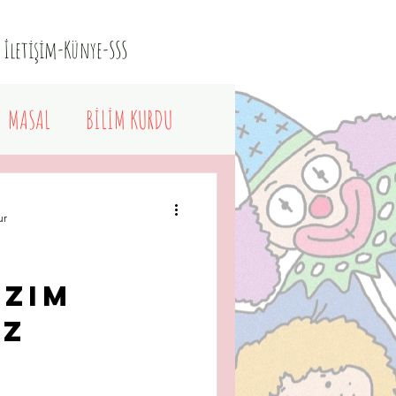
İletişim-Künye-SSS
MASAL
BİLİM KURDU
ur
izim
uz