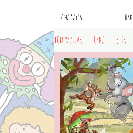
Ana Sayfa
Hak
TÜM YAZILAR
ÖYKÜ
ŞİİR
SANAT KURDU
EKOLOJİK K