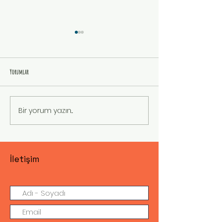
Yorumlar
19 MAYIS
KUŞUN İSTEĞİ
Bir yorum yazın...
İletişim