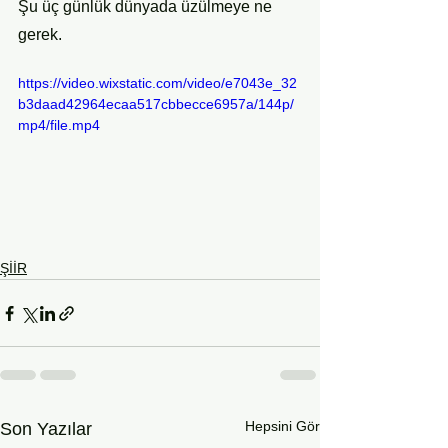
Şu üç günlük dünyada üzülmeye ne 
gerek.
https://video.wixstatic.com/video/e7043e_32
b3daad42964ecaa517cbbecce6957a/144p/
mp4/file.mp4
ŞİİR
Hepsini Gör
Son Yazılar