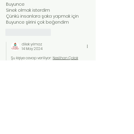
Buyunce 
Sinek olmak isterdim 
Çünkü insanlara şaka yapmak için 
Buyunce şiirini çok beğendim 
Beğen
Yanıtla
dilek yılmaz
14 May 2024
Şu kişiye cevap veriliyor:
Neslihan Çolak
Harikasın çok teşekkür ederiz 
Beğen
Yanıtla
İletişim