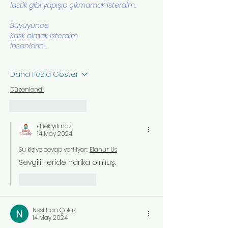
lastik gibi yapışıp çikmamak isterdim.
Büyüyünce 
Kask olmak isterdim
İnsanların…
Daha Fazla Göster
Düzenlendi
Beğen
Yanıtla
dilek yılmaz
14 May 2024
Şu kişiye cevap veriliyor:
Elanur Us
Sevgili Feride harika olmuş. 
Beğen
Yanıtla
Neslihan Çolak
14 May 2024