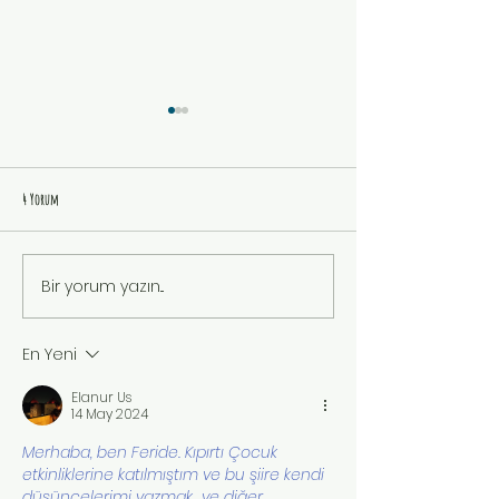
4 Yorum
19 MAYIS
KUŞUN İSTEĞİ
Bir yorum yazın...
En Yeni
Elanur Us
14 May 2024
Merhaba, ben Feride. Kıpırtı Çocuk 
etkinliklerine katılmıştım ve bu şiire kendi 
düşüncelerimi yazmak  ve diğer 