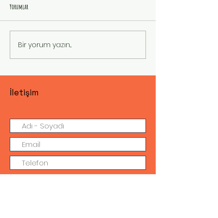
Yorumlar
19 MAYIS
KUŞUN İSTEĞİ
Bir yorum yazın...
İletişim