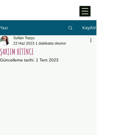
Kaydol
Yazı
Sultan Topçu
22 Haz 2023
1 dakikada okunur
ŞARJIM BİTİNCE
Güncelleme tarihi:
1 Tem 2023