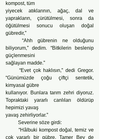
kompost, tüm
yiyecek atıklarının, ağaç, dal ve 
yaprakların, çürütülmesi, sonra da 
öğütülmesi sonucu oluşan doğal 
gübredir,”
	“Ahh gübrenin ne olduğunu 
biliyorum,” dedim. “Bitkilerin beslenip 
güçlenmesini
sağlayan madde.”
	“Evet çok haklısın,” dedi Gregor. 
“Günümüzde çoğu çiftçi sentetik, 
kimyasal gübre
kullanıyor. Bunlara tarım zehri diyoruz. 
Topraktaki yararlı canlıları öldürüp 
hepimizi yavaş
yavaş zehirliyorlar.”
	Severine söze girdi:
	“Hâlbuki kompost doğal, temiz ve 
çok yararlı bir gübre. Tamer Bey de 