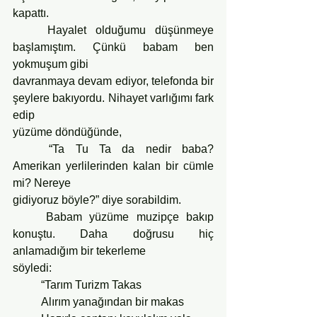
kapattı.
	Hayalet olduğumu düşünmeye 
başlamıştım. Çünkü babam ben 
yokmuşum gibi
davranmaya devam ediyor, telefonda bir 
şeylere bakıyordu. Nihayet varlığımı fark 
edip
yüzüme döndüğünde,
	“Ta Tu Ta da nedir baba? 
Amerikan yerlilerinden kalan bir cümle 
mi? Nereye
gidiyoruz böyle?” diye sorabildim.
	Babam yüzüme muzipçe bakıp 
konuştu. Daha doğrusu hiç 
anlamadığım bir tekerleme
söyledi:
	“Tarım Turizm Takas
	Alırım yanağından bir makas