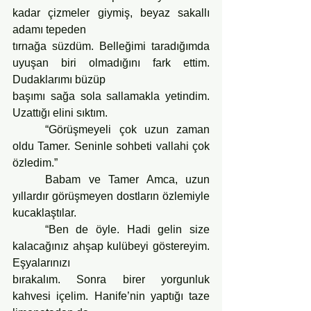
kadar çizmeler giymiş, beyaz sakallı 
adamı tepeden
tırnağa süzdüm. Belleğimi taradığımda 
uyuşan biri olmadığını fark ettim. 
Dudaklarımı büzüp
başımı sağa sola sallamakla yetindim. 
Uzattığı elini sıktım.
	“Görüşmeyeli çok uzun zaman 
oldu Tamer. Seninle sohbeti vallahi çok 
özledim.”
	Babam ve Tamer Amca, uzun 
yıllardır görüşmeyen dostların özlemiyle 
kucaklaştılar.
	“Ben de öyle. Hadi gelin size 
kalacağınız ahşap kulübeyi göstereyim. 
Eşyalarınızı
bırakalım. Sonra birer yorgunluk 
kahvesi içelim. Hanife’nin yaptığı taze 