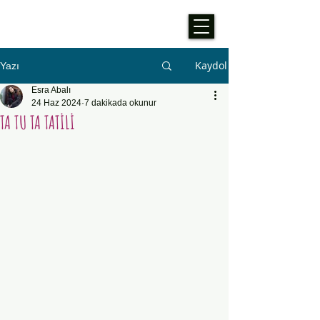
Kaydol
Yazı
Esra Abalı
24 Haz 2024
7 dakikada okunur
TA TU TA TATİLİ