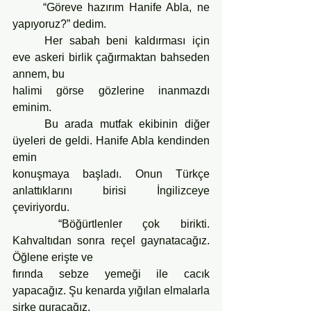
	“Göreve hazırım Hanife Abla, ne 
yapıyoruz?” dedim.
	Her sabah beni kaldırması için 
eve askeri birlik çağırmaktan bahseden 
annem, bu
halimi görse gözlerine inanmazdı 
eminim.
	Bu arada mutfak ekibinin diğer 
üyeleri de geldi. Hanife Abla kendinden 
emin
konuşmaya başladı. Onun Türkçe 
anlattıklarını birisi İngilizceye 
çeviriyordu.
	“Böğürtlenler çok birikti. 
Kahvaltıdan sonra reçel gaynatacağız. 
Öğlene erişte ve
fırında sebze yemeği ile cacık 
yapacağız. Şu kenarda yığılan elmalarla 
sirke guracağız.