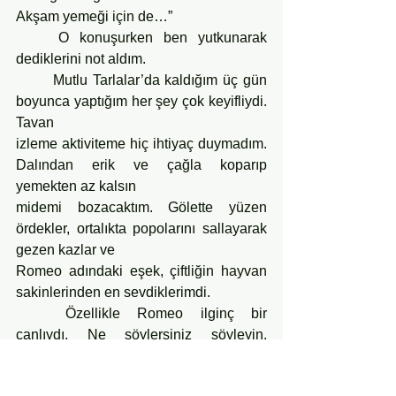
Akşam yemeği için de…”
	O konuşurken ben yutkunarak 
dediklerini not aldım.
	Mutlu Tarlalar’da kaldığım üç gün 
boyunca yaptığım her şey çok keyifliydi. 
Tavan
izleme aktiviteme hiç ihtiyaç duymadım. 
Dalından erik ve çağla koparıp 
yemekten az kalsın
midemi bozacaktım. Gölette yüzen 
ördekler, ortalıkta popolarını sallayarak 
gezen kazlar ve
Romeo adındaki eşek, çiftliğin hayvan 
sakinlerinden en sevdiklerimdi.
	Özellikle Romeo ilginç bir 
canlıydı. Ne söylersiniz söyleyin, 
anlıyormuş gibi
bakıyordu. Ben de ona içimi döktüm. 