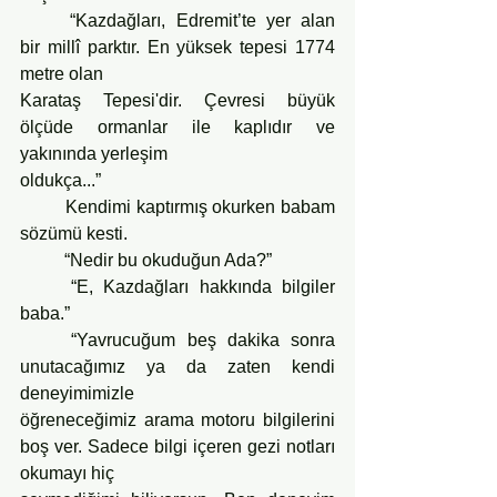
	“Kazdağları, Edremit’te yer alan 
bir millî parktır. En yüksek tepesi 1774 
metre olan
Karataş Tepesi'dir. Çevresi büyük 
ölçüde ormanlar ile kaplıdır ve 
yakınında yerleşim
oldukça...”
	Kendimi kaptırmış okurken babam 
sözümü kesti.
	“Nedir bu okuduğun Ada?”
	“E, Kazdağları hakkında bilgiler 
baba.”
	“Yavrucuğum beş dakika sonra 
unutacağımız ya da zaten kendi 
deneyimimizle
öğreneceğimiz arama motoru bilgilerini 
boş ver. Sadece bilgi içeren gezi notları 
okumayı hiç