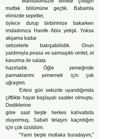
	Mahsulümüzle birlikte çiftliğin 
mutfak bölümüne geçtik. Babamla 
elimizde sepetler,
öylece durup birbirimize bakarken 
imdadımıza Hanife Abla yetişti. Yoksa 
akşama kadar
sebzelerle bakışabilirdik. Onun 
yardımıyla pırasa ve sarmaşıklı omlet, ot 
kavurma ile salata
hazırladık. Öğle yemeğinde 
parmaklarımı yememek için çok 
uğraştım.
	Ertesi gün sekizde uyandığımda 
çiftlikte hayat başlayalı saatler olmuştu. 
Dediklerine
göre saat beşte herkes kahvaltıda 
oluyormuş. Sabah telaşını kaçırdığım 
için çok üzüldüm.
	“Yarın beşte mutlaka buradayım,” 