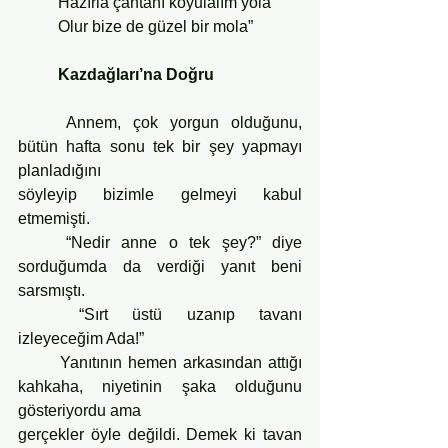
	Hazırla çantanı koyulalım yola
	Olur bize de güzel bir mola”
Kazdağları’na Doğru
	Annem, çok yorgun olduğunu, 
bütün hafta sonu tek bir şey yapmayı 
planladığını
söyleyip bizimle gelmeyi kabul 
etmemişti.
	“Nedir anne o tek şey?” diye 
sorduğumda da verdiği yanıt beni 
sarsmıştı.
	“Sırt üstü uzanıp tavanı 
izleyeceğim Ada!”
	Yanıtının hemen arkasından attığı 
kahkaha, niyetinin şaka olduğunu 
gösteriyordu ama
gerçekler öyle değildi. Demek ki tavan 