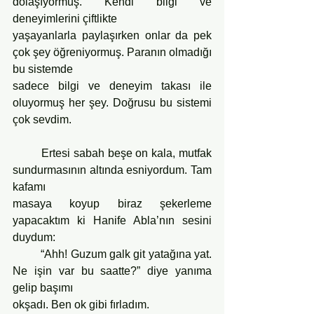
dolaşıyormuş. Kendi bilgi ve 
deneyimlerini çiftlikte
yaşayanlarla paylaşırken onlar da pek 
çok şey öğreniyormuş. Paranın olmadığı 
bu sistemde
sadece bilgi ve deneyim takası ile 
oluyormuş her şey. Doğrusu bu sistemi 
çok sevdim.
	Ertesi sabah beşe on kala, mutfak 
sundurmasının altında esniyordum. Tam 
kafamı
masaya koyup biraz şekerleme 
yapacaktım ki Hanife Abla’nın sesini 
duydum:
	“Ahh! Guzum galk git yatağına yat. 
Ne işin var bu saatte?” diye yanıma 
gelip başımı
okşadı. Ben ok gibi fırladım.