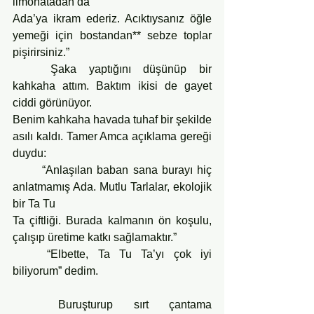
limonatadan da
Ada’ya ikram ederiz. Acıktıysanız öğle 
yemeği için bostandan** sebze toplar 
pişirirsiniz.”
	Şaka yaptığını düşünüp bir 
kahkaha attım. Baktım ikisi de gayet 
ciddi görünüyor.
Benim kahkaha havada tuhaf bir şekilde 
asılı kaldı. Tamer Amca açıklama gereği 
duydu:
	“Anlaşılan baban sana burayı hiç 
anlatmamış Ada. Mutlu Tarlalar, ekolojik 
bir Ta Tu
Ta çiftliği. Burada kalmanın ön koşulu, 
çalışıp üretime katkı sağlamaktır.”
	“Elbette, Ta Tu Ta’yı çok iyi 
biliyorum” dedim.
	Buruşturup sırt çantama 