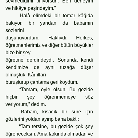
sevmediğimi biliyorsun. Ben deneyim 
ve hikâye peşindeyim.”
	Halâ elimdeki bir tomar kâğıda 
bakıyor, bir yandan da babamın 
sözlerini
düşünüyordum. Haklıydı. Herkes, 
öğretmenlerimiz ve diğer bütün büyükler 
bize bir şey
öğretme derdindeydi. Sonunda kendi 
kendimize de aynı tuzağa düşer 
olmuştuk. Kâğıtları
buruşturup çantama geri koydum.
	“Tamam, öyle olsun. Bu gezide 
hiçbir şey öğrenmemeye söz 
veriyorum,” dedim.
	Babam, kısacık bir süre için 
gözlerini yoldan ayırıp bana baktı:
	“Tam tersine, bu gezide çok şey 
öğreneceksin. Ama farkında olmadan ve 