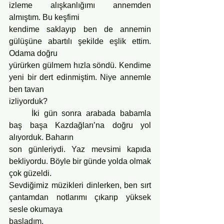
izleme alışkanlığımı annemden 
almıştım. Bu keşfimi
kendime saklayıp ben de annemin 
gülüşüne abartılı şekilde eşlik ettim. 
Odama doğru
yürürken gülmem hızla söndü. Kendime 
yeni bir dert edinmiştim. Niye annemle 
ben tavan
izliyorduk?
	İki gün sonra arabada babamla 
baş başa Kazdağları’na doğru yol 
alıyorduk. Baharın
son günleriydi. Yaz mevsimi kapıda 
bekliyordu. Böyle bir günde yolda olmak 
çok güzeldi.
Sevdiğimiz müzikleri dinlerken, ben sırt 
çantamdan notlarımı çıkarıp yüksek 
sesle okumaya
başladım.