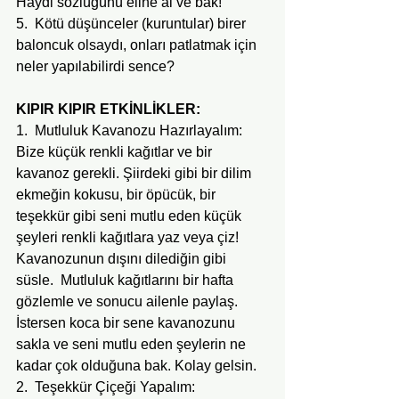
Haydi sözlüğünü eline al ve bak!
5.  Kötü düşünceler (kuruntular) birer 
baloncuk olsaydı, onları patlatmak için 
neler yapılabilirdi sence?
KIPIR KIPIR ETKİNLİKLER:
1.  Mutluluk Kavanozu Hazırlayalım:
Bize küçük renkli kağıtlar ve bir 
kavanoz gerekli. Şiirdeki gibi bir dilim 
ekmeğin kokusu, bir öpücük, bir 
teşekkür gibi seni mutlu eden küçük 
şeyleri renkli kağıtlara yaz veya çiz! 
Kavanozunun dışını dilediğin gibi 
süsle.  Mutluluk kağıtlarını bir hafta 
gözlemle ve sonucu ailenle paylaş.  
İstersen koca bir sene kavanozunu 
sakla ve seni mutlu eden şeylerin ne 
kadar çok olduğuna bak. Kolay gelsin.
2.  Teşekkür Çiçeği Yapalım: