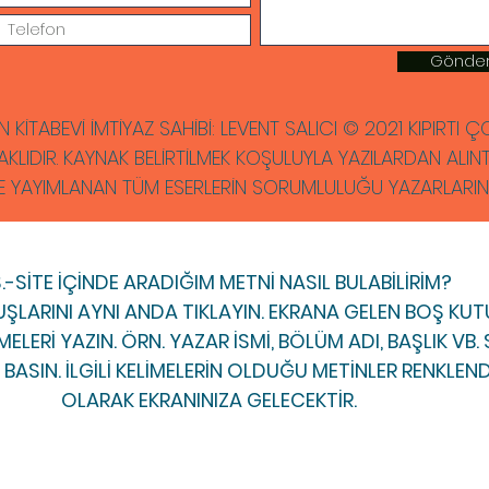
Gönde
N KİTABEVİ İMTİYAZ SAHİBİ: LEVENT SALICI © 2021 KIPIRTI
AKLIDIR. KAYNAK BELİRTİLMEK KOŞULUYLA YAZILARDAN ALINTI 
E YAYIMLANAN TÜM ESERLERİN SORUMLULUĞU YAZARLARINA 
S.-SİTE İÇİNDE ARADIĞIM METNİ NASIL BULABİLİRİM?
ŞLARINI AYNI ANDA TIKLAYIN. EKRANA GELEN BOŞ K
ELERİ YAZIN. ÖRN. YAZAR İSMİ, BÖLÜM ADI, BAŞLIK VB
BASIN. İLGİLİ KELİMELERİN OLDUĞU METİNLER RENKLEND
OLARAK EKRANINIZA GELECEKTİR.