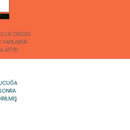
r
 ÇOCUK DERGİSİ
YAPILABİLİR.
AİTTİR.
UTUCUĞA
. SONRA
İRİLMİŞ