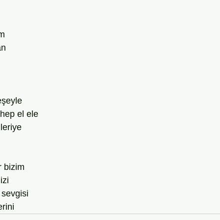
am
an
eşeyle
 hep el ele
leriye
r bizim
izi
 sevgisi
rini