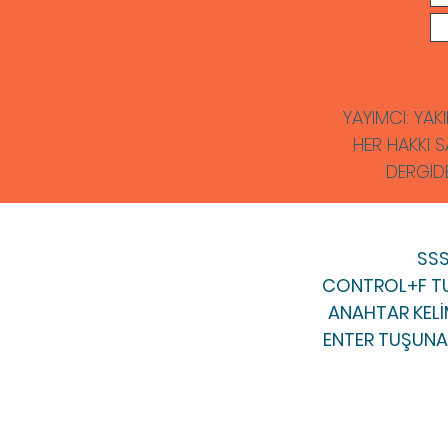
YAYIMCI: YAKI
HER HAKKI S
DERGİD
​SS
CONTROL+F TU
ANAHTAR KELİM
ENTER TUŞUNA 