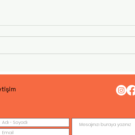
Arkadaşım Kim?
BİLGE K
etişim