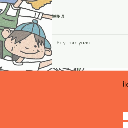
Yorumlar
Bir yorum yazın...
Sıradan Olmayan Bir Gün
İl